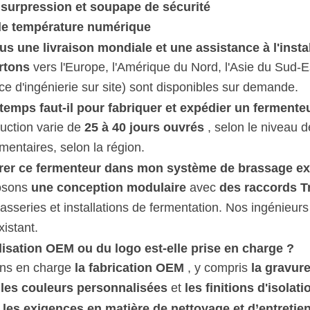
surpression et soupape de sécurité
de température numérique
s une livraison mondiale et une assistance à l'instal
rtons
vers l'Europe, l'Amérique du Nord, l'Asie du Sud-Est
e d'ingénierie sur site) sont disponibles sur demande.
emps faut-il pour fabriquer et expédier un fermenteu
duction varie de
25 à 40 jours ouvrés
, selon le niveau 
entaires, selon la région.
grer ce fermenteur dans mon système de brassage ex
osons
une conception modulaire
avec
des raccords T
rasseries et installations de fermentation. Nos ingénieur
istant.
isation OEM ou du logo est-elle prise en charge ?
ons en charge
la fabrication OEM
, y compris
la gravure
,
les couleurs personnalisées
et
les finitions d'isolati
 les exigences en matière de nettoyage et d’entretie