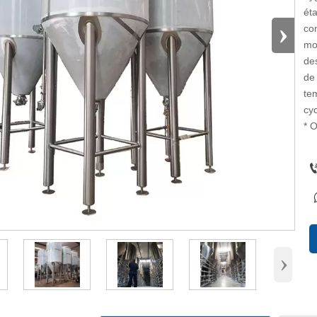
ét
›
co
mo
de
de 
te
cy
* 
›