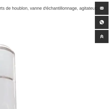
rts de houblon, vanne d'échantillonnage, agitateur,


