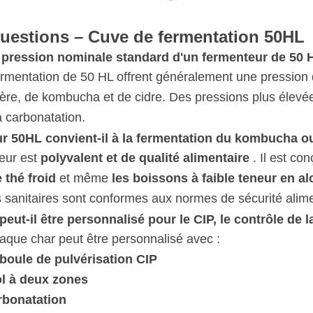
questions – Cuve de fermentation 50HL
a pression nominale standard d'un fermenteur de 50 
rmentation de 50 HL offrent généralement une pression
ière, de kombucha et de cidre. Des pressions plus élevé
a carbonatation.
r 50HL convient-il à la fermentation du kombucha ou
eur est
polyvalent et de qualité alimentaire
. Il est co
e thé froid
et même
les boissons à faible teneur en al
 sanitaires sont conformes aux normes de sécurité alime
peut-il être personnalisé pour le CIP, le contrôle de
que char peut être personnalisé avec :
boule de pulvérisation CIP
ol à deux zones
rbonatation