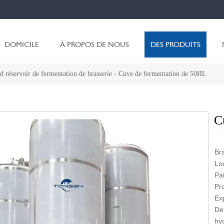
DOMICILE
À PROPOS DE NOUS
DES PRODUITS
d réservoir de fermentation de brasserie
-
Cuve de fermentation de 50HL
C
Br
Lo
Pa
Pr
Exp
De
hy