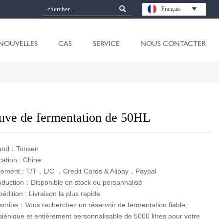

Français

NOUVELLES
CAS
SERVICE
NOUS CONTACTER
uve de fermentation de 50HL
and：Tonsen
cation : Chine
iement : T/T，L/C ，Credit Cards & Alipay，Paypal
oduction：Disponible en stock ou personnalisé
édition : Livraison la plus rapide
scribe：Vous recherchez un réservoir de fermentation fiable,
giénique et entièrement personnalisable de 5000 litres pour votre