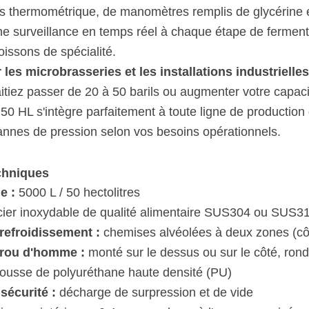
ts thermométrique, de manomètres remplis de glycérine 
 une surveillance en temps réel à chaque étape de fermenta
oissons de spécialité.
r les microbrasseries et les installations industrielle
tiez passer de 20 à 50 barils ou augmenter votre capac
50 HL s'intègre parfaitement à toute ligne de production d
vannes de pression selon vos besoins opérationnels.
echniques
e :
5000 L / 50 hectolitres
ier inoxydable de qualité alimentaire SUS304 ou SUS3
refroidissement :
chemises alvéolées à deux zones (côn
trou d'homme :
monté sur le dessus ou sur le côté, ron
usse de polyuréthane haute densité (PU)
sécurité :
décharge de surpression et de vide