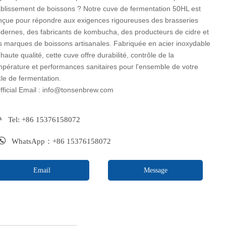
ablissement de boissons ? Notre cuve de fermentation 50HL est
nçue pour répondre aux exigences rigoureuses des brasseries
dernes, des fabricants de kombucha, des producteurs de cidre et
s marques de boissons artisanales. Fabriquée en acier inoxydable
haute qualité, cette cuve offre durabilité, contrôle de la
mpérature et performances sanitaires pour l'ensemble de votre
cle de fermentation.
Official Email : info@tonsenbrew.com

Tel: +86 15376158072

WhatsApp：+86 15376158072
Email
Message