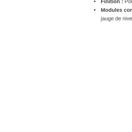
Finition :
Pol
Modules com
jauge de niv