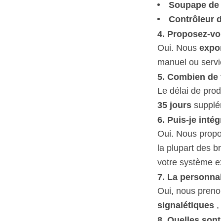
Soupape de 
Contrôleur 
4.
Proposez-vou
Oui. Nous
expo
manuel ou servic
5.
Combien de t
Le délai de pro
35 jours
supplém
6.
Puis-je inté
Oui. Nous prop
la plupart des b
votre système ex
7.
La personnal
Oui, nous pren
signalétiques
8.
Quelles sont