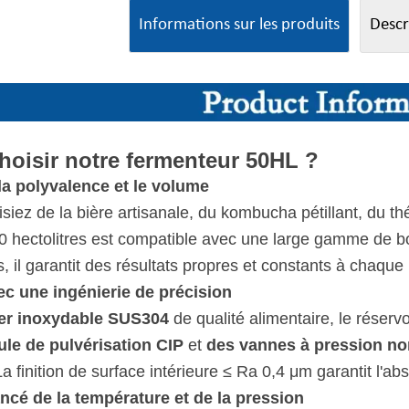
Informations sur les produits
Descr
hoisir notre fermenteur 50HL ?
la polyvalence et le volume
iez de la bière artisanale, du kombucha pétillant, du thé
0 hectolitres est compatible avec une large gamme de bo
, il garantit des résultats propres et constants à chaque
ec une ingénierie de précision
ier inoxydable SUS304
de qualité alimentaire, le réser
le de pulvérisation CIP
et
des vannes à pression no
La finition de surface intérieure ≤ Ra 0,4 μm garantit l'a
ncé de la température et de la pression