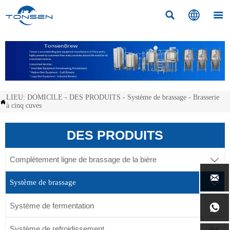



LIEU:
DOMICILE
-
DES PRODUITS
-
Système de brassage
-
Brasserie

à cinq cuves
DES PRODUITS
Complètement ligne de brassage de la bière


Système de brassage

Système de fermentation


Système de refroidissement
