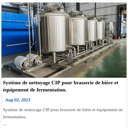
au stade de croissance vigoureuse, et même plus dans certains
processus.
Action mécanique : les mouvements mécaniques tels que la
circulation, l'agitation, etc., peuvent renforcer le contact entre les
levures. cellules et moût, et accélère la fermentation. Espèces de
levure. La vitesse de fermentation est également une caractéristique
génétique de chaque espèce de levure, et la vitesse de fermentation
des différentes espèces de levure est également différente. pression.
Pendant la fermentation, si la pression est élevée, cela ralentira la
prolifération des levures et la fermentation, et modifiera la formation
et la teneur en sous-produits de fermentation.
Système de nettoyage CIP pour brasserie de bière et
équipement de fermentation.
Aug 02, 2023
Système de nettoyage CIP pour brasserie de bière et équipement de
fermentation.