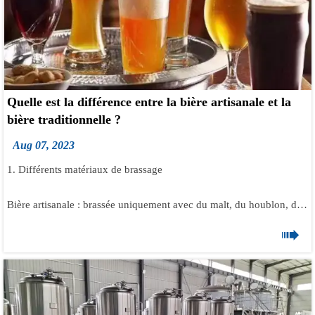
Quelle est la différence entre la bière artisanale et la
bière traditionnelle ?
Aug 07, 2023
1. Différents matériaux de brassage
Bière artisanale : brassée uniquement avec du malt, du houblon, de
la levure et de l'eau, sans aucun additif artificiel. De manière

générale, les bières artisanales sont brassées sans grande
considération pour le coût et sont pour la plupart brassées avec les
meilleurs ingrédients.
Bière ordinaire : également brassée avec du malt, du houblon, de la