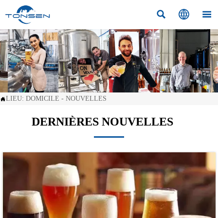



LIEU:
DOMICILE
-
NOUVELLES

DERNIÈRES NOUVELLES