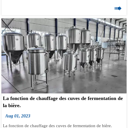
Réservoir de produits caustiques, réservoir de stérilisation, réservoir

d'acide, réservoir d'eau chaude dans diverses combinaisons.
Réservoir de produits caustiques et réservoir d'eau chaude avec
chauffage appareil, chauffage à vapeur ou électrique en option.
Réservoir de produits caustiques, réservoir d'acide, armoire de
commande CIP et vannes, raccords et toutes les pièces complets
sont des pièces nécessaires pour le système de brasserie CIP.
Réservoir de stérilisation et eau chaude Les réservoirs sont en
option selon la demande spéciale du client. Système de nettoyage
CIP portable de 100 L, 200 L avec roues.
La fonction de chauffage des cuves de fermentation de
la bière.
Aug 01, 2023
La fonction de chauffage des cuves de fermentation de bière.