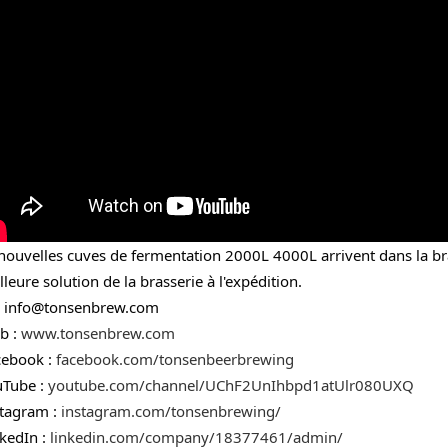
nouvelles cuves de fermentation 2000L 4000L arrivent dans la brass
leure solution de la brasserie à l'expédition.
 : info@tonsenbrew.com
b : 
www.tonsenbrew.com
cebook : 
facebook.com/tonsenbeerbrewing
uTube : 
youtube.com/channel/UChF2UnIhbpd1atUlr080UXQ
stagram : 
instagram.com/tonsenbrewing/
nkedIn : 
linkedin.com/company/18377461/admin/