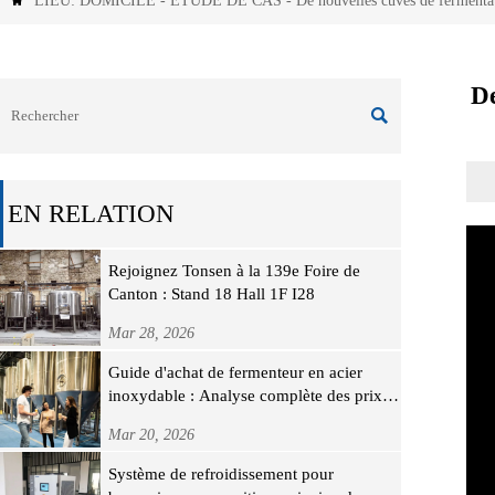
LIEU:
DOMICILE
-
ÉTUDE DE CAS
-
De nouvelles cuves de fermentati

De

EN RELATION
Rejoignez Tonsen à la 139e Foire de
Canton : Stand 18 Hall 1F I28
Mar 28, 2026
Guide d'achat de fermenteur en acier
inoxydable : Analyse complète des prix,
des spécifications et de la sélection du
Mar 20, 2026
fabricant
Système de refroidissement pour