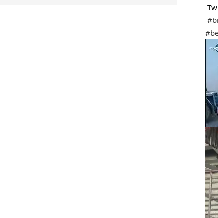
 Twi
#br
#be