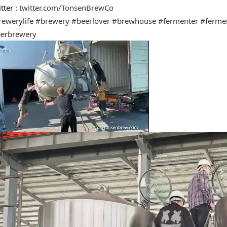
tter : 
twitter.com/TonsenBrewCo
ewerylife
#brewery
#beerlover
#brewhouse
#fermenter
#ferme
erbrewery