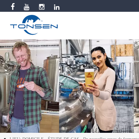


