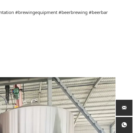
ntation
#brewingequipment
#beerbrewing
#beerbar

