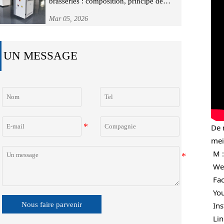
brasseries : composition, principe de
fonctionnement et guide de sélection
Mar 05, 2026
UN MESSAGE
De 
meil
 M
 We
 Fa
 Yo
Nous faire parvenir
 In
 Li