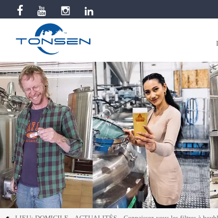


