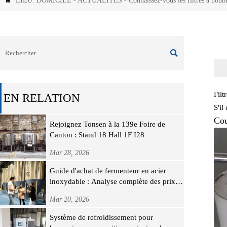
LIEU:
DOMICILE
-
ACTUALITÉS
-
Connaissez-vous les filtres à houb


Filt
EN RELATION
S'il
Cou
Rejoignez Tonsen à la 139e Foire de
Canton : Stand 18 Hall 1F I28
Mar 28, 2026
Guide d'achat de fermenteur en acier
inoxydable : Analyse complète des prix,
des spécifications et de la sélection du
Mar 20, 2026
fabricant
Système de refroidissement pour