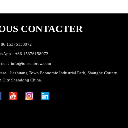
OUS CONTACTER
:+86 15376158072
tsApp：+86 15376158072
rriel：info@tonsenbrew.com
sse : Jiazhuang Town Economic Industrial Park, Shanghe County
n City Shandong China.