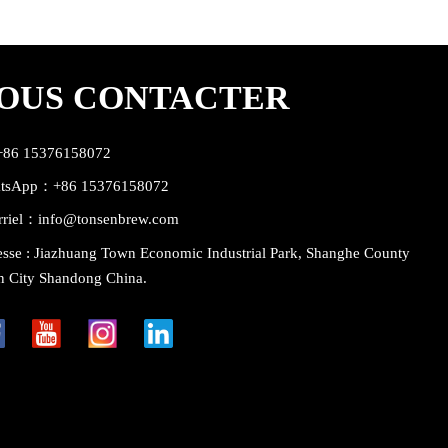
OUS CONTACTER
:+86 15376158072
tsApp：+86 15376158072
rriel：info@tonsenbrew.com
sse : Jiazhuang Town Economic Industrial Park, Shanghe County
n City Shandong China.