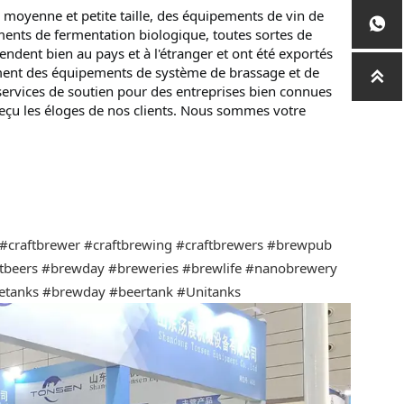
oyenne et petite taille, des équipements de vin de 

nts de fermentation biologique, toutes sortes de 
ndent bien au pays et à l'étranger et ont été exportés 
ent des équipements de système de brassage et de 

ervices de soutien pour des entreprises bien connues 
eçu les éloges de nos clients. Nous sommes votre 
#craftbrewer
#craftbrewing
#craftbrewers
#brewpub
tbeers
#brewday
#breweries
#brewlife
#nanobrewery
etanks
#brewday
#beertank
#Unitanks