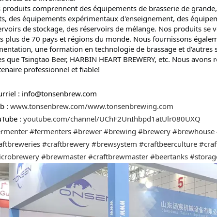
 produits comprennent des équipements de brasserie de grande, m
its, des équipements expérimentaux d'enseignement, des équipeme
ervoirs de stockage, des réservoirs de mélange.
Nos produits se ve
s plus de 70 pays et régions du monde. Nous fournissons égalem
mentation, une formation en technologie de brassage et d'autres s
les que Tsingtao Beer,
HARBIN HEART BREWERY,
etc. Nous avons r
tenaire professionnel et fiable!
urriel : info@tonsenbrew.com
b : 
www.tonsenbrew.com/www.tonsenbrewing.com
uTube : 
youtube.com/channel/UChF2UnIhbpd1atUlr080UXQ
ermenter
#fermenters
#brewer
#brewing
#brewery
#brewhouse
aftbreweries
#craftbrewery
#brewsystem
#craftbeerculture
#craf
crobrewery
#brewmaster
#craftbrewmaster
#beertanks
#storag