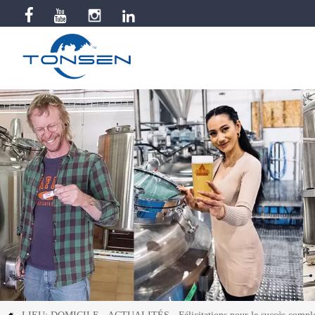


