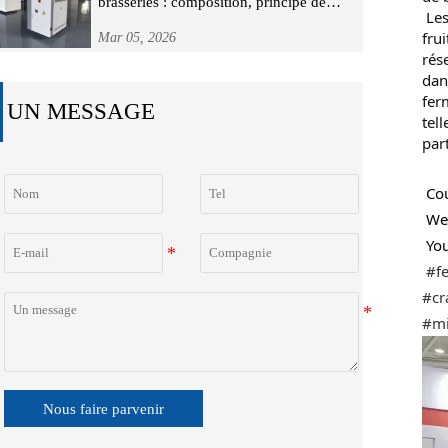
brasseries : composition, principe de
Les
fonctionnement et guide de sélection
fru
Mar 05, 2026
rés
dan
fer
UN MESSAGE
tel
par
 Co
 We
 Yo
#f
#cr
#mi
Nous faire parvenir