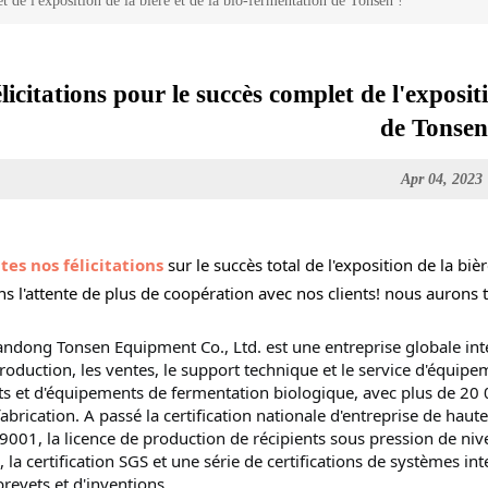
t de l'exposition de la bière et de la bio-fermentation de Tonsen !
licitations pour le succès complet de l'exposit
de Tonsen
Apr 04, 2023
tes nos félicitations
 sur le succès total de l'exposition de la bi
ns l'attente de plus de coopération avec nos clients! nous aurons t
ndong Tonsen Equipment Co., Ltd. est une entreprise globale inte
production, les ventes, le support technique et le service d'équipe
its et d'équipements de fermentation biologique, avec plus de 20 
fabrication.
A passé la certification nationale d'entreprise de haute
9001, la licence de production de récipients sous pression de nivea
E, la certification SGS et une série de certifications de systèmes i
brevets et d'inventions.