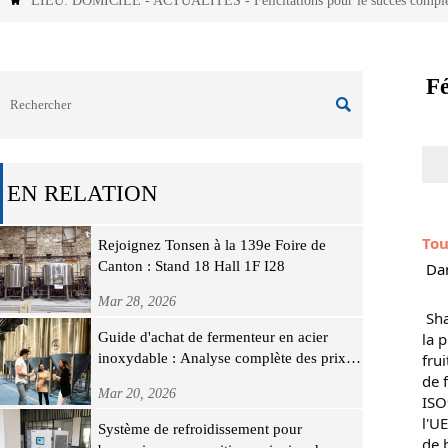
LIEU:
DOMICILE
-
ACTUALITÉS
-
Félicitations pour le succès comple

Fé

EN RELATION
Tou
Rejoignez Tonsen à la 139e Foire de
Canton : Stand 18 Hall 1F I28
 Da
Mar 28, 2026
Sha
Guide d'achat de fermenteur en acier
la 
inoxydable : Analyse complète des prix,
fru
des spécifications et de la sélection du
de 
Mar 20, 2026
fabricant
ISO
l'U
Système de refroidissement pour
de 